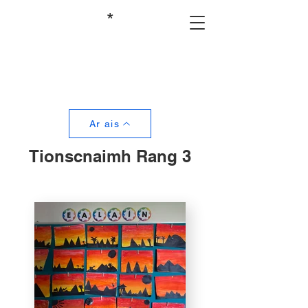
*
Ar ais
Tionscnaimh Rang 3