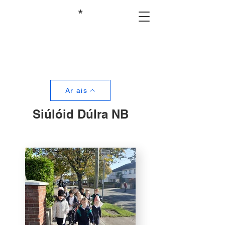
*
Ar ais
Siúlóid Dúlra NB