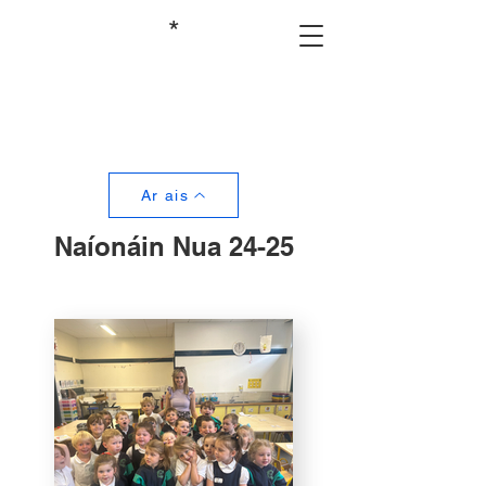
*
Ar ais
Naíonáin Nua 24-25