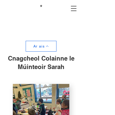
*
Ar ais
Cnagcheol Colainne le
Múinteoir Sarah