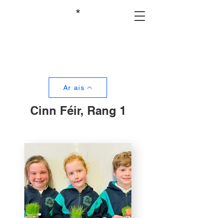
*
Ar ais
Cinn Féir, Rang 1